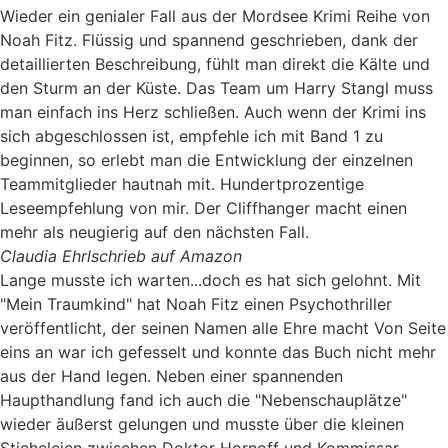
Wieder ein genialer Fall aus der Mordsee Krimi Reihe von
Noah Fitz. Flüssig und spannend geschrieben, dank der
detaillierten Beschreibung, fühlt man direkt die Kälte und
den Sturm an der Küste. Das Team um Harry Stangl muss
man einfach ins Herz schließen. Auch wenn der Krimi ins
sich abgeschlossen ist, empfehle ich mit Band 1 zu
beginnen, so erlebt man die Entwicklung der einzelnen
Teammitglieder hautnah mit. Hundertprozentige
Leseempfehlung von mir. Der Cliffhanger macht einen
mehr als neugierig auf den nächsten Fall.
Claudia Ehrl
schrieb auf Amazon
Lange musste ich warten...doch es hat sich gelohnt. Mit
"Mein Traumkind" hat Noah Fitz einen Psychothriller
veröffentlicht, der seinen Namen alle Ehre macht Von Seite
eins an war ich gefesselt und konnte das Buch nicht mehr
aus der Hand legen. Neben einer spannenden
Haupthandlung fand ich auch die "Nebenschauplätze"
wieder äußerst gelungen und musste über die kleinen
Sticheleien zwischen Doktor Hornoff und Kommissar